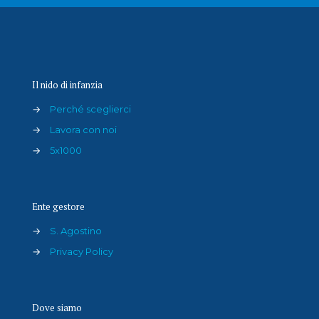
Il nido di infanzia
→
Perché sceglierci
→
Lavora con noi
→
5x1000
Ente gestore
→
S. Agostino
→
Privacy Policy
Dove siamo