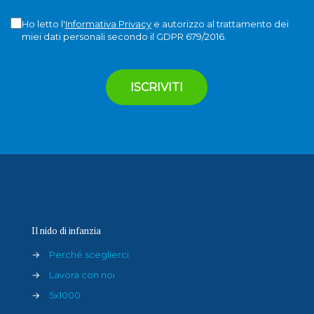
Ho letto l'
Informativa Privacy
e autorizzo al trattamento dei
miei dati personali secondo il GDPR 679/2016.
Il nido di infanzia
→
Perché sceglierci
→
Lavora con noi
→
5x1000